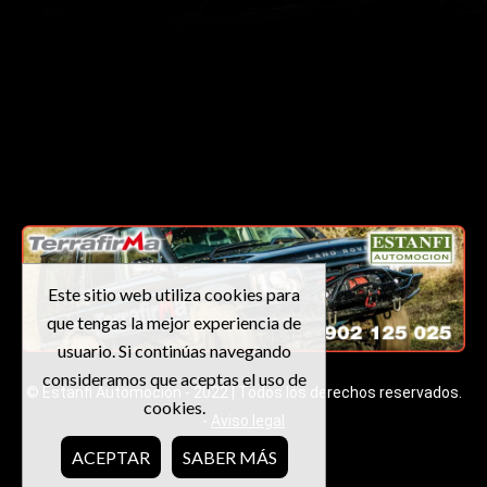
Este sitio web utiliza cookies para
que tengas la mejor experiencia de
usuario. Si continúas navegando
consideramos que aceptas el uso de
© Estanfi Automoción - 2022 | Todos los derechos reservados.
cookies.
-
Aviso legal
ACEPTAR
SABER MÁS