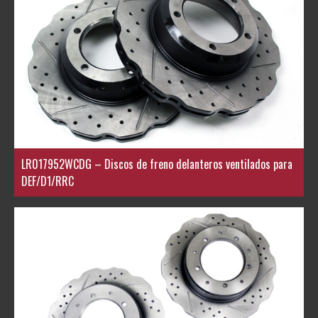
LR017952WCDG – Discos de freno delanteros ventilados para
DEF/D1/RRC