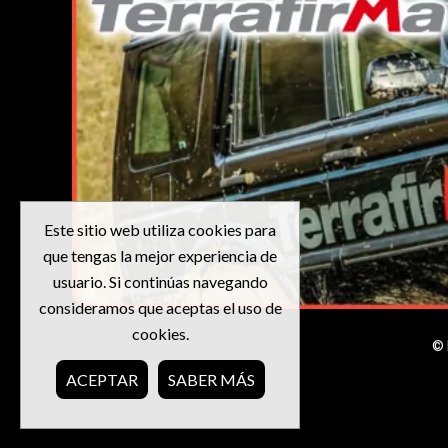
Este sitio web utiliza cookies para
que tengas la mejor experiencia de
usuario. Si continúas navegando
consideramos que aceptas el uso de
cookies.
© 
ACEPTAR
SABER MÁS