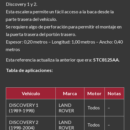
Discovery 1 y 2.
Esta escalera permite un fácil acceso a la baca desde la
parte trasera del vehículo.
Se requiere algo de perforación para permitir el montaje en
la puerta trasera del portón trasero.
Espesor: 0,20 metros – Longitud: 1,00 metros – Ancho: 0,40
metros
Esta referencia actualiza la anterior que era:
STC8125AA
.
Tabla de aplicaciones:
Vehículo
Marca
Motor
Notas
DISCOVERY 1
LAND
Todos
–
(1989-1998)
ROVER
DISCOVERY 2
LAND
Todos
–
(1998-2004)
ROVER