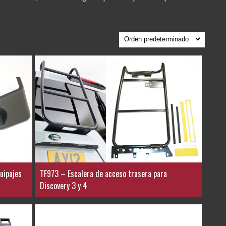
uipajes
TF973 – Escalera de acceso trasera para
Discovery 3 y 4