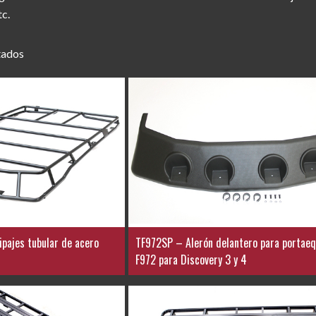
tc.
tados
pajes tubular de acero
TF972SP – Alerón delantero para portaeq
F972 para Discovery 3 y 4