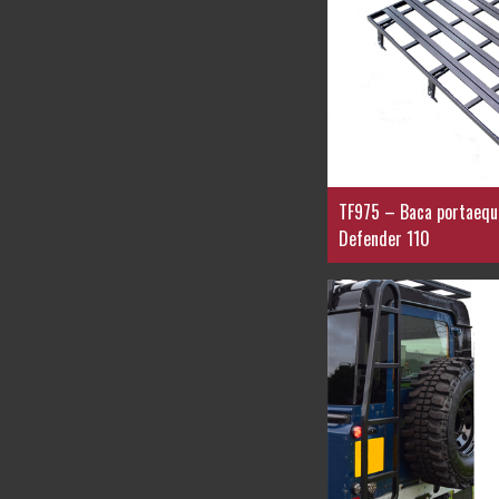
TF975 – Baca portaequi
Defender 110