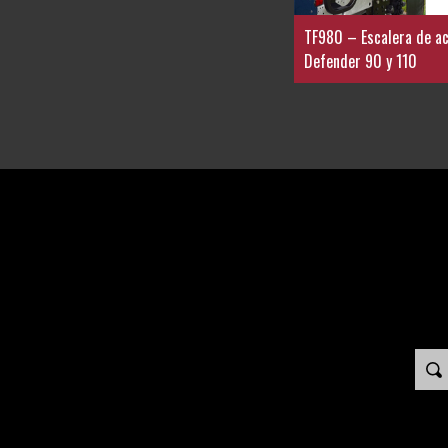
TF980 – Escalera de ac
Defender 90 y 110