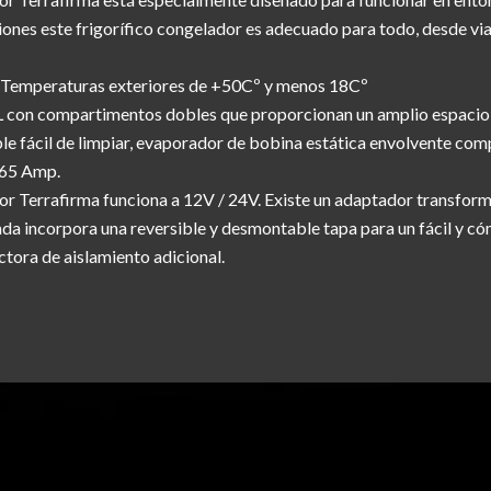
ciones este frigorífico congelador es adecuado para todo, desde v
 Temperaturas exteriores de +50Cº y menos 18Cº
L con compartimentos dobles que proporcionan un amplio espacio
ble fácil de limpiar, evaporador de bobina estática envolvente co
.65 Amp.
dor Terrafirma funciona a 12V / 24V. Existe un adaptador transfo
ada incorpora una reversible y desmontable tapa para un fácil y cóm
ctora de aislamiento adicional.