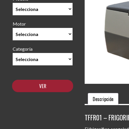
Motor
Categoría
Descripción
TFFR01 – FRIGOR
El frigorífico congela