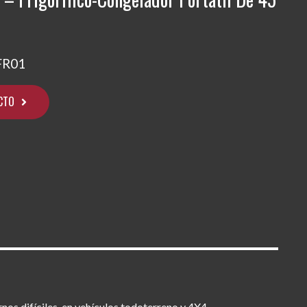
FR01
CTO
nos difíciles, en vehículos todoterreno y 4X4.