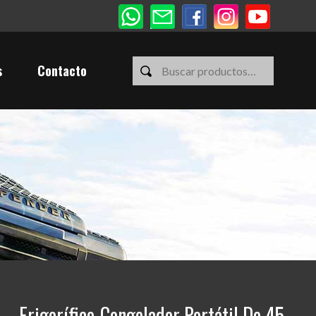
s
Contacto
– Frigorífico-Congelador Portátil De 45