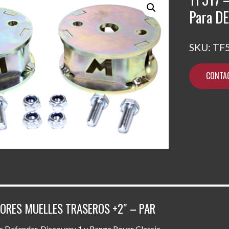
Para D
SKU:
TF
CONTA
DORES MUELLES TRASEROS +2″ – PAR
 Defender, Discovery 1 y Range Rover Classic.