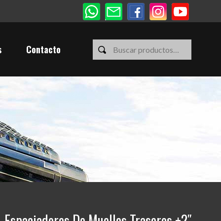
s
Contacto
 Espaciadores De Muelles Traseros +2″