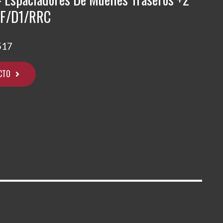
EF/D1/RRC
517
CTO