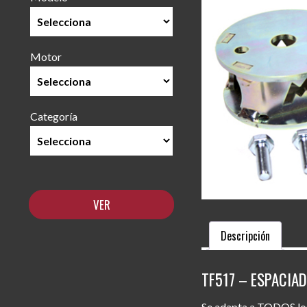
Motor
Categoría
Descripción
TF517 – ESPACIA
Se adapta a TODOS los