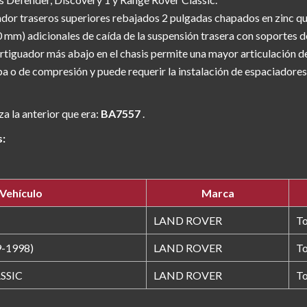
or traseros superiores rebajados 2 pulgadas chapados en zinc que
0 mm) adicionales de caída de la suspensión trasera con soportes
ortiguador más abajo en el chasis permite una mayor articulación de
ba o de compresión y puede requerir la instalación de espaciado
za la anterior que era:
BA7557
.
s:
Vehículo
Marca
LAND ROVER
T
-1998)
LAND ROVER
T
SSIC
LAND ROVER
T