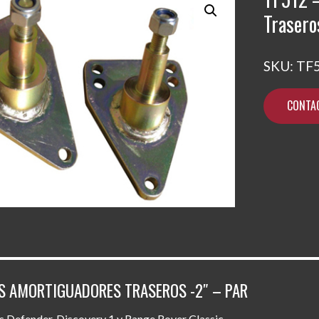
Trasero
SKU:
TF
CONTA
S AMORTIGUADORES TRASEROS -2″ – PAR
 Defender, Discovery 1 y Range Rover Classic.