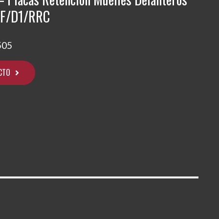
EF/D1/RRC
505
CTO