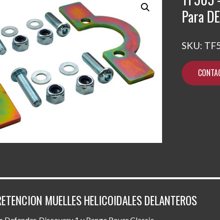
Para D
SKU:
TF
CONTA
RETENCION MUELLES HELICOIDALES DELANTEROS
 Defender, Discovery 1 y Range Rover Classic.