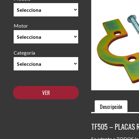
Motor
Categoría
Descripción
TF505 – PLACAS 
Se adapta a TODOS los