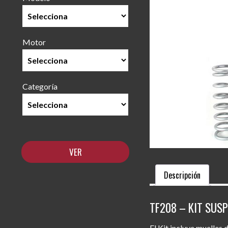
Motor
Categoría
Descripción
TF208 – KIT SUS
El Kit incluye muelles