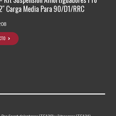
+2″ Carga Media Para 90/D1/RRC
208
CTO
s Pro Sport delanteros (TF120) y 2 traseros (TF121).