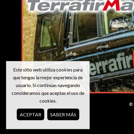
Este sitio web utiliza cookies para
que tengas la mejor experiencia de
usuario. Si continúas navegando
consideramos que aceptas el uso de
cookies.
© 
ACEPTAR
SABER MÁS