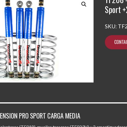
Sport 
SKU:
TF
CONTA
PENSION PRO SPORT CARGA MEDIA
 delanteros (TF018), muelles traseros (TF023V) y 2 amortiguadore