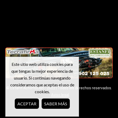
Este sitio web utiliza cookies para
que tengas la mejor experiencia de
usuario. Si continúas navegando
consideramos que aceptas el uso de
© Estanfi Automoción - 2022 | Todos los derechos reservados.
cookies.
-
Aviso legal
ACEPTAR
SABER MÁS