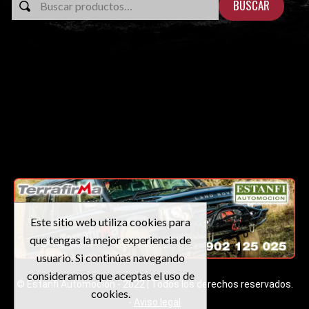
BUSCAR
Este sitio web utiliza cookies para
que tengas la mejor experiencia de
usuario. Si continúas navegando
consideramos que aceptas el uso de
© Estanfi Automoción - 2022 | Todos los derechos reservados.
cookies.
-
Aviso legal