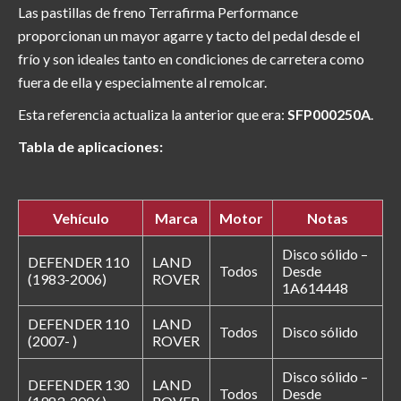
Las pastillas de freno Terrafirma Performance
proporcionan un mayor agarre y tacto del pedal desde el
frío y son ideales tanto en condiciones de carretera como
fuera de ella y especialmente al remolcar.
Esta referencia actualiza la anterior que era:
SFP000250A
.
Tabla de aplicaciones:
Vehículo
Marca
Motor
Notas
Disco sólido –
DEFENDER 110
LAND
Todos
Desde
(1983-2006)
ROVER
1A614448
DEFENDER 110
LAND
Todos
Disco sólido
(2007- )
ROVER
Disco sólido –
DEFENDER 130
LAND
Todos
Desde