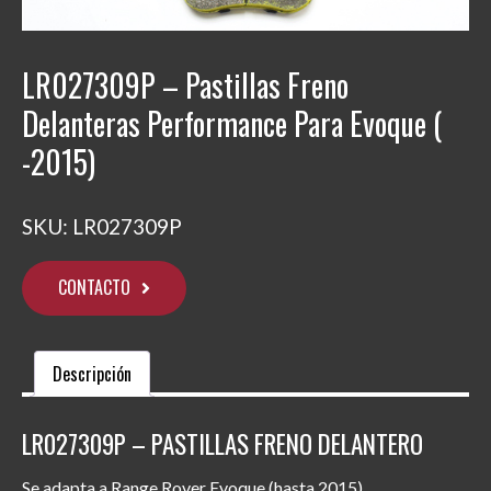
LR027309P – Pastillas Freno
Delanteras Performance Para Evoque (
-2015)
SKU:
LR027309P
CONTACTO
Descripción
LR027309P – PASTILLAS FRENO DELANTERO
Se adapta a Range Rover Evoque (hasta 2015).