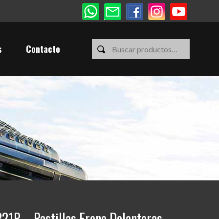
s
Contacto
1P – Pastillas Freno Delanteras