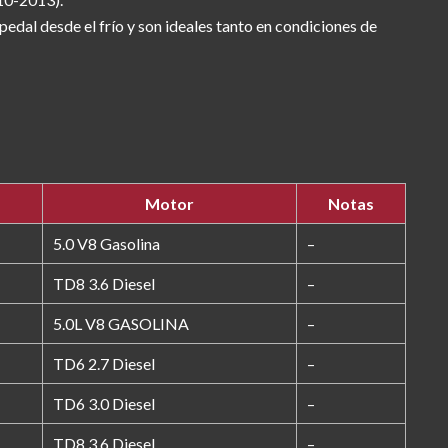
dal desde el frío y son ideales tanto en condiciones de
Motor
Notas
5.0 V8 Gasolina
–
TD8 3.6 Diesel
–
5.0L V8 GASOLINA
–
TD6 2.7 Diesel
–
TD6 3.0 Diesel
–
TD8 3.6 Diesel
–