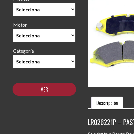
Motor
Categoría
Descripción
LR026221P – PAS
Se adapta a Range Rov