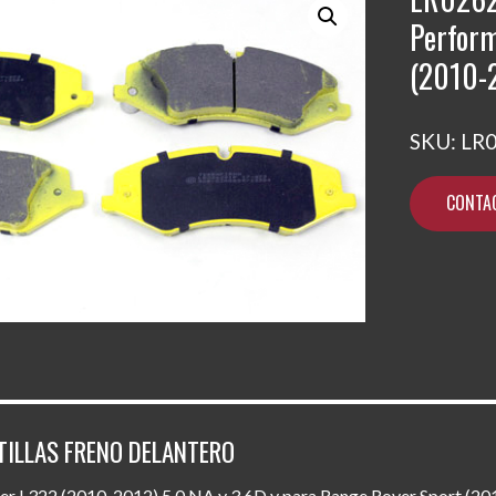
Perfor
(2010-
SKU:
LR
CONTA
TILLAS FRENO DELANTERO
er L322 (2010-2012) 5.0 NA y 3.6D y para Range Rover Sport (20