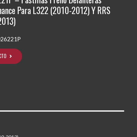
mance Para L322 (2010-2012) Y RRS
2013)
026221P
CTO
10-2013).