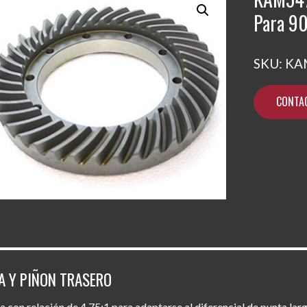
Para 90
SKU:
KA
CONTA
 Y PIÑON TRASERO
 con relación de 4,75:1 para adaptarse al diferencial de punta larg