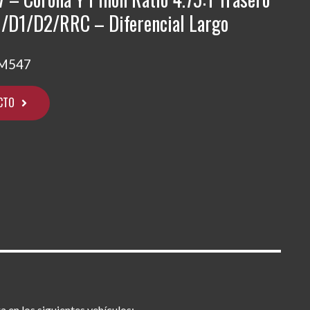
/D1/D2/RRC – Diferencial Largo
M547
CTO
a en los siguientes vehículos: