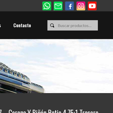
s
Contacto
– Corona Y Piñón Ratio 4.75:1 Trasero