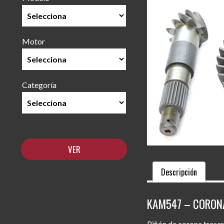
Motor
Categoría
Descripción
KAM547 – CORONA
Piñón de corona trasera