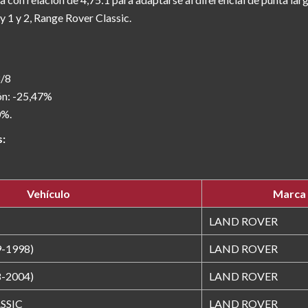
 1 y 2, Range Rover Classic.
8/8
ón: -25,47%
0%.
s:
Vehículo
Marca
LAND ROVER
-1998)
LAND ROVER
-2004)
LAND ROVER
SSIC
LAND ROVER