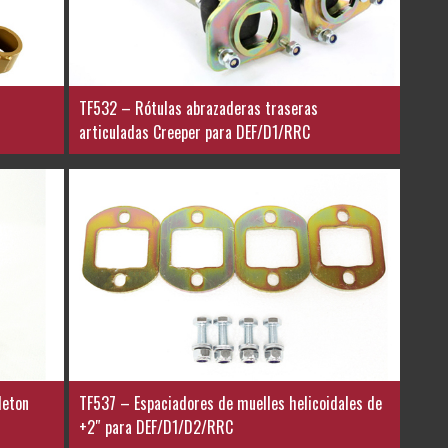
TF532 – Rótulas abrazaderas traseras
articuladas Creeper para DEF/D1/RRC
leton
TF537 – Espaciadores de muelles helicoidales de
+2″ para DEF/D1/D2/RRC