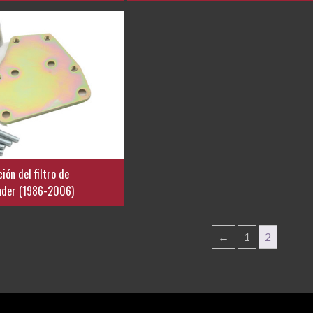
ión del filtro de
nder (1986-2006)
←
1
2