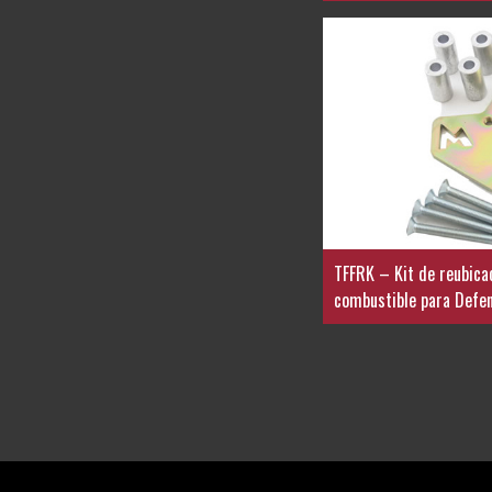
TFFRK – Kit de reubicac
combustible para Defe