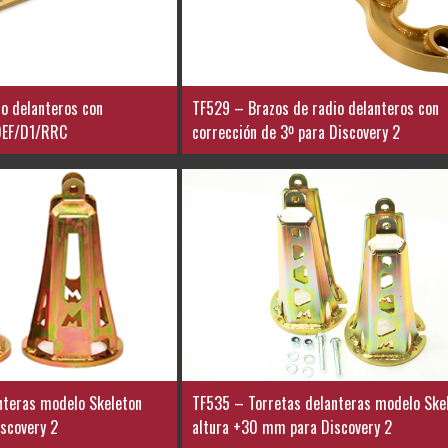
o delanteros con
TF529 – Brazos de radio delanteros con
 DEF/D1/RRC
corrección de 3º para Discovery 2
nteras modelo Skeleton
TF535 – Torretas delanteras modelo Ske
iscovery 2
altura +30 mm para Discovery 2