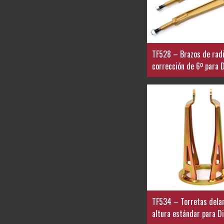
TF528 – Brazos de radi
corrección de 6º para
TF534 – Torretas dela
altura estándar para D