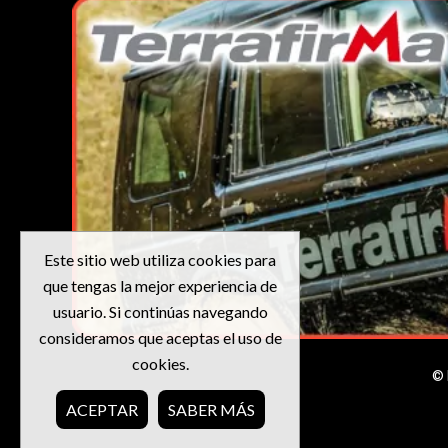
Este sitio web utiliza cookies para
que tengas la mejor experiencia de
usuario. Si continúas navegando
consideramos que aceptas el uso de
cookies.
© 
ACEPTAR
SABER MÁS