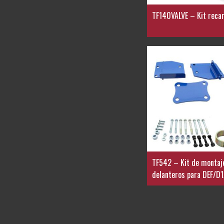
TF140VALVE – Kit recam
TF542 – Kit de montaje
delanteros para DEF/D