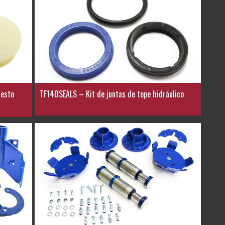
uesto
TF140SEALS – Kit de juntas de tope hidráulico