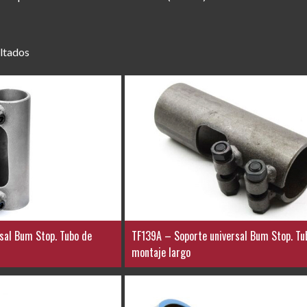
ltados
sal Bum Stop. Tubo de
TF139A – Soporte universal Bum Stop. Tu
montaje largo