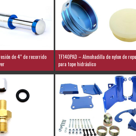
esión de 4” de recorrido
TF140PAD – Almohadilla de nylon de rep
ver
para tope hidráulico