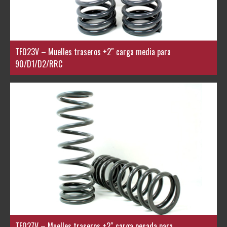
TF023V – Muelles traseros +2″ carga media para
90/D1/D2/RRC
TF027V – Muelles traseros +2″ carga pesada para