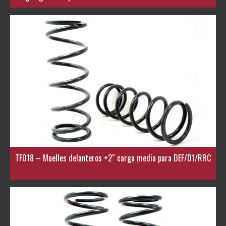
TF018 – Muelles delanteros +2″ carga media para DEF/D1/RRC