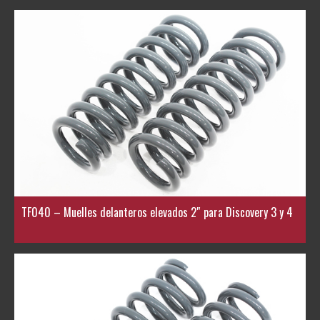
TF040 – Muelles delanteros elevados 2″ para Discovery 3 y 4