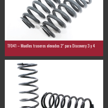
TF041 – Muelles traseros elevados 2″ para Discovery 3 y 4