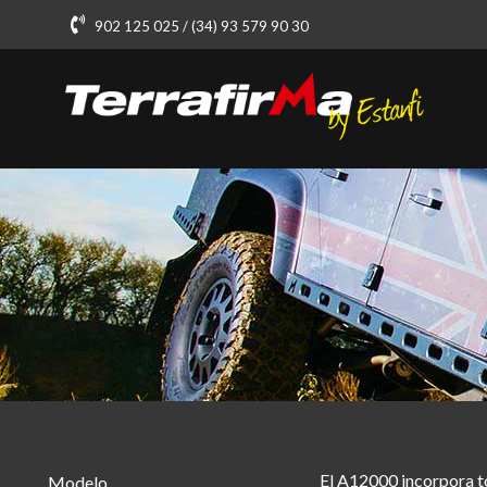
902 125 025 / (34) 93 579 90 30
El A12000 incorpora to
Modelo