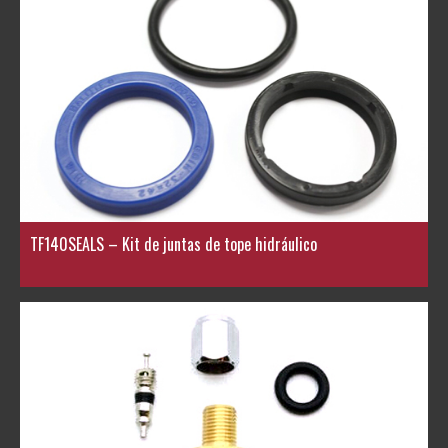
TF140SEALS – Kit de juntas de tope hidráulico